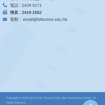
電話 : 2429 5171
傳真 : 2419 1552
電郵 : email@lstkcmss.edu.hk
Copyright © 2026 by Lok Sin Tong Ku Chiu Man Secondary School. All
rights reserved.