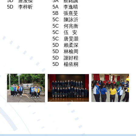
5D 唐浚傑
5A 蔡銘誠
5D 李梓昕
5A 李逸晴
5B 張熹旻
5C 陳詠沂
5C 何兆衡
5C 伍 安
5C 唐旻灝
5D 賴柔深
5D 林榆周
5D 謝好程
5D 楊依桐