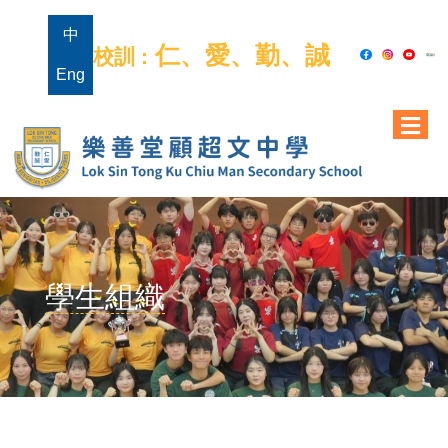
中
仁、愛、勤、誠
校訓 :
Eng
學生組織