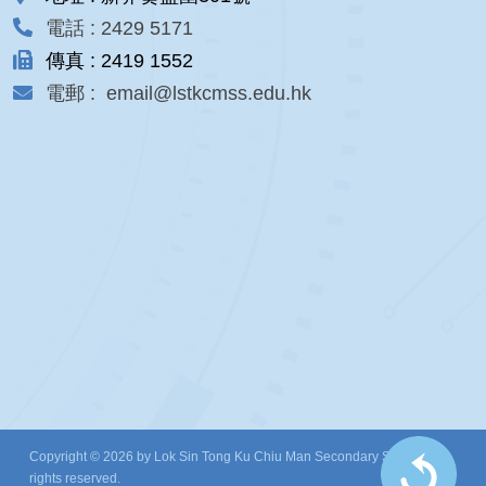
電話 : 2429 5171
傳真 : 2419 1552
電郵 : email@lstkcmss.edu.hk
Copyright © 2026 by Lok Sin Tong Ku Chiu Man Secondary School. All
rights reserved.