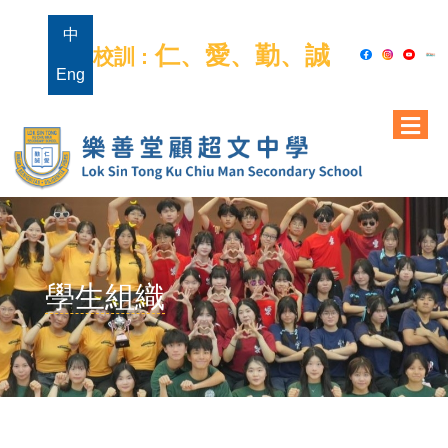
中
仁、愛、勤、誠
校訓 :
Eng
學生組織