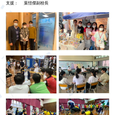
支援：
葉愷傑副校長