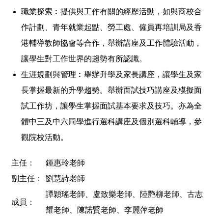
職業探索︰提供與工作有關的經歷活動，如與商校合
作計劃、青年就業起點、勞工處、僱員再培訓局及香
港輔導教師協會等合作，舉辦講座及工作體驗活動，
讓學生對工作世界的趨勢有所認識。
生涯規劃與管理︰舉辦升學及家長講座，讓學生及家
長掌握最新的升學趨勢。舉辦面試技巧講座及模擬面
試工作坊，讓學生掌握面試基本要求及技巧。亦為全
體中三及中六同學進行選科講座及個別選科輔導，參
觀院校活動
。
主任：
鍾惠玲老師
副主任：
劉慧詩老師
譚穎瑤老師、盧致樂老師、陸艷柳老師、古志
成員：
耀老師、陳諾賢老師、李麗萍老師