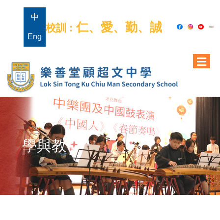
中
仁、愛、勤、誠
校訓 :
Eng
學與教