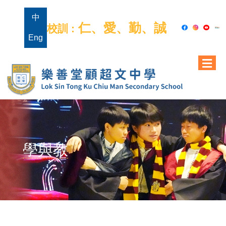
中
仁、愛、勤、誠
校訓 :
Eng
學與教