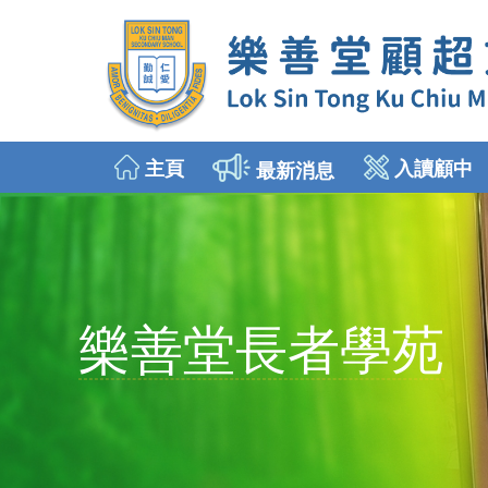
主頁
入讀顧中
最新消息
2026年9月入讀中一
插班生申請 (中二至中五)
樂善堂長者學苑