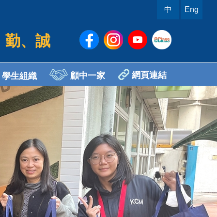
中
Eng
、勤、誠
網頁連結
顧中一家
學生組織
sh Ambassador