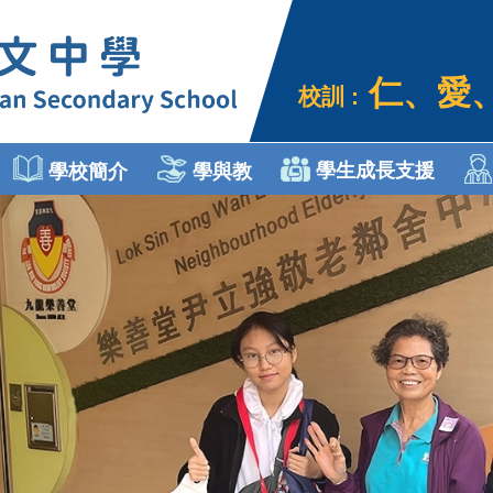
仁、愛
校訓 :
學生成長支援
學校簡介
學與教
個人、社會及人文教育
Engli