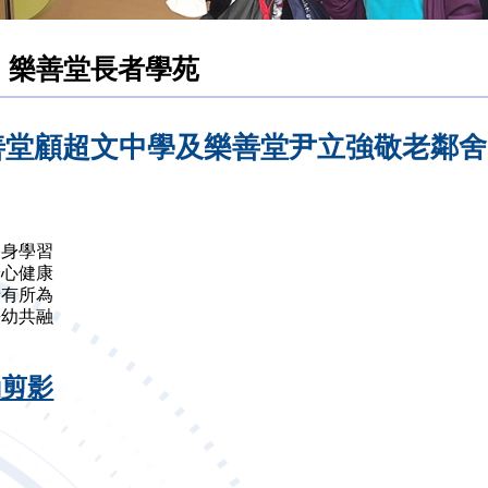
樂善堂長者學苑
善堂顧超文中學及樂善堂尹立強敬老鄰舍
旨
終身學習
身心健康
老有所為
長幼共融
動剪影