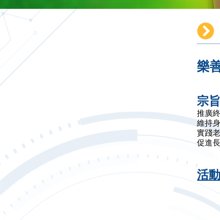
樂
宗
推廣
維持
實踐
促進
活