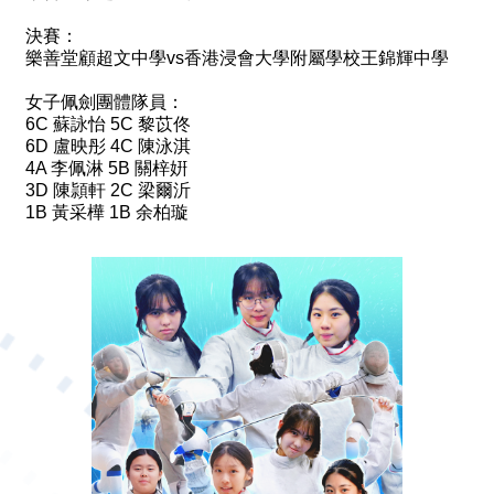
決賽：
樂善堂顧超文中學vs香港浸會大學附屬學校王錦輝中學
女子佩劍團體隊員：
6C 蘇詠怡 5C 黎苡佟
6D 盧映彤 4C 陳泳淇
4A 李佩淋 5B 關梓姸
3D 陳頴軒 2C 梁爾沂
1B 黃采樺 1B 余柏璇