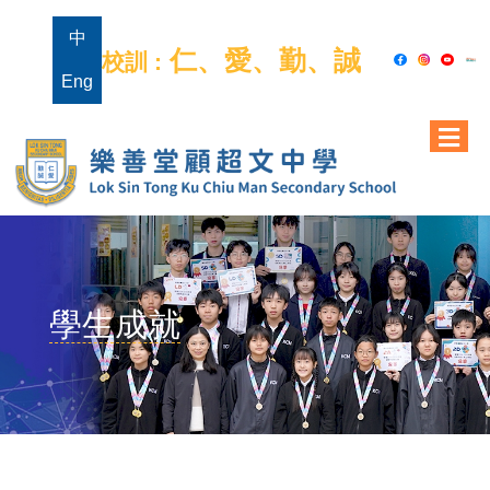
中
仁、愛、勤、誠
校訓 :
Eng
學生成就