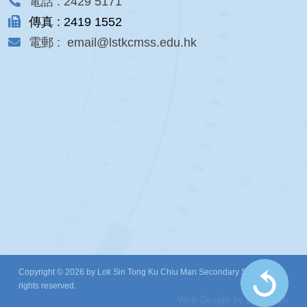
電話 : 2429 5171
傳真 : 2419 1552
電郵 : email@lstkcmss.edu.hk
Copyright © 2026 by Lok Sin Tong Ku Chiu Man Secondary School. All
rights reserved.
Web Design
by
East Tech