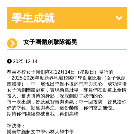
學生成就
女子團體劍擊隊衛冕
2025-12-14
恭喜本校女子佩劍隊在12月14日（星期日）舉行的
「2025-2026年度新界地域校際中學劍擊比賽（女子佩劍
團體賽）」中，展現出堅韌不拔的鬥志與決心，成功蟬聯
女子佩劍團體冠軍，實現衛冕壯舉！隊員們在劍道上全情
投入、奮勇拼搏的身影，深深觸動了我們的心。
每一次出劍，皆蘊藏智慧與勇氣；每一回攻防，皆見證你
們的堅毅、勤奮與專注。這份榮耀，你們當之無愧。
期待你們繼續突破自我，再創高峰！
準決賽：
樂善堂顧超文中學vs林大輝中學