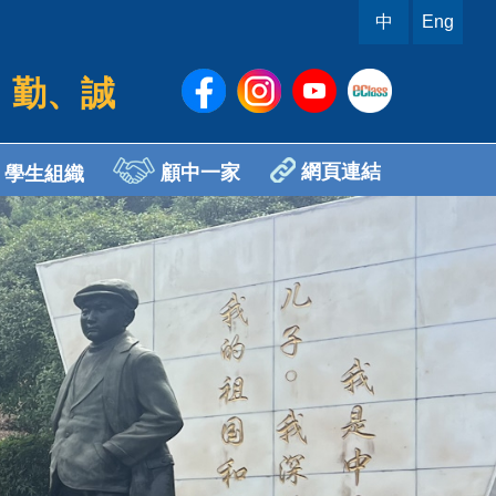
中
Eng
、勤、誠
網頁連結
顧中一家
學生組織
sh Ambassador