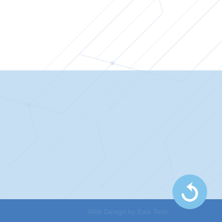
Web Design
by
East Tech