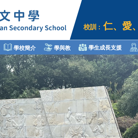
仁、愛
校訓 :
學生成長支援
學校簡介
學與教
個人、社會及人文教育
Engli