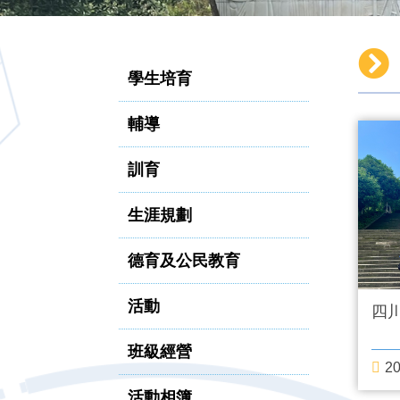
學生培育
輔導
訓育
生涯規劃
德育及公民教育
活動
四
班級經營
20
活動相簿