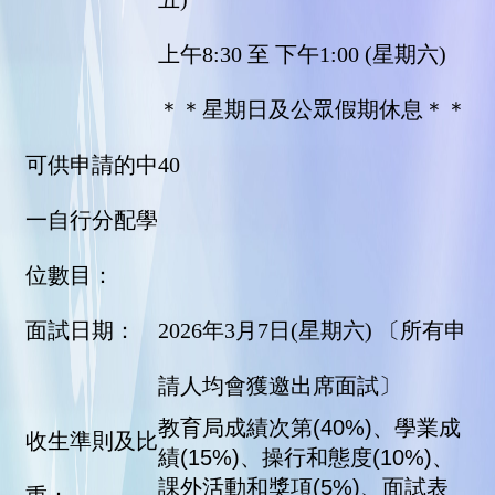
上午8:30 至 下午1:00 (星期六)
＊＊星期日及公眾假期休息＊＊
可供申請的中
40
一自行分配學
位數目：
面試日期：
2026年3月7日(星期六) 〔所有申
請人均會獲邀出席面試〕
教育局成績次第(40%)、學業成
收生準則及比
績(15%)、操行和態度(10%)、
課外活動和獎項(5%)、面試表