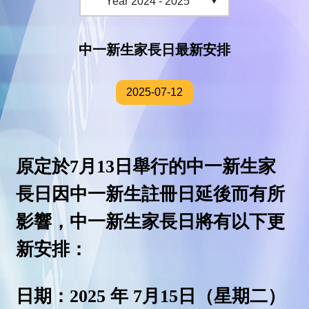
中一新生家長日最新安排
2025-07-12
原定於
7
月
13
日舉行的中一新生家
長日因中一新生註冊日延後而有所
影響，中一新生家長日將有以下更
新安排：
日期：2025
年
7
月
15
日（星期二）