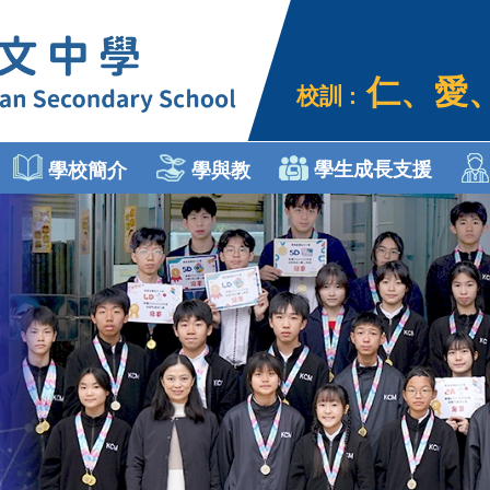
仁、愛
校訓 :
學生成長支援
學校簡介
學與教
個人、社會及人文教育
Engli