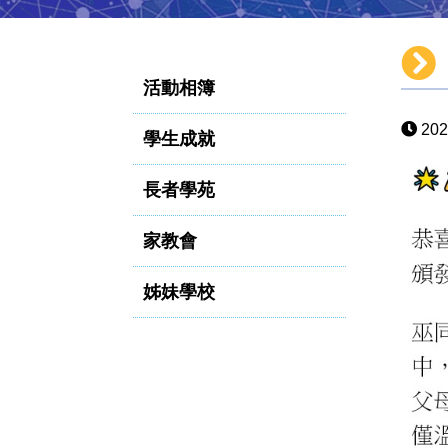
活動相簿
202
學生成就
長者學苑
家教會
姊妹學校