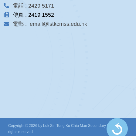
電話 : 2429 5171
傳真 : 2419 1552
電郵 : email@lstkcmss.edu.hk
Copyright © 2026 by Lok Sin Tong Ku Chiu Man Secondary School. All
rights reserved.