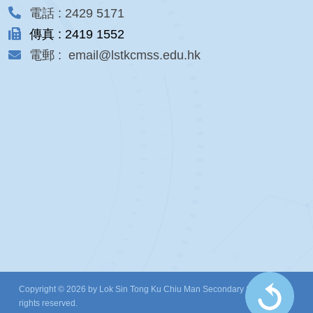
電話 : 2429 5171
傳真 : 2419 1552
電郵 : email@lstkcmss.edu.hk
Copyright © 2026 by Lok Sin Tong Ku Chiu Man Secondary School. All
rights reserved.